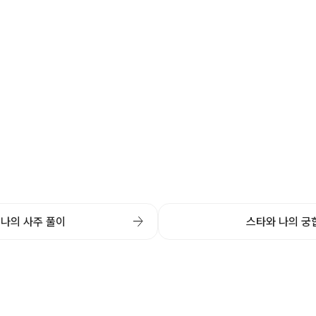
나의 사주 풀이
스타와 나의 궁
rgiosoft All Rights Reserved.
번호 827-88-01815