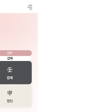
연주
겁재
壬
겁재
申
정인