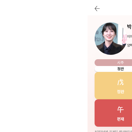
박
이미
양력
시주
정관
戊
정관
午
편재