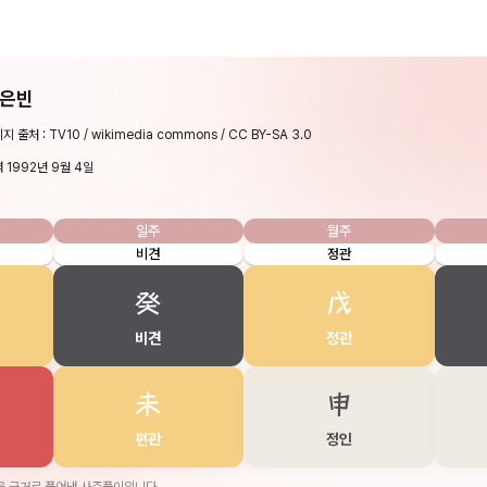
은빈
지 출처 : TV10 / wikimedia commons / CC BY-SA 3.0
 1992년 9월 4일
일주
월주
비견
정관
癸
戊
비견
정관
未
申
편관
정인