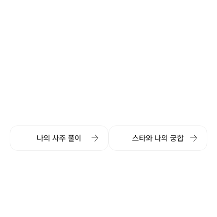
나의 사주 풀이
스타와 나의 궁합
(주)스타지오소프트
Copyright 2024@Stargiosoft All Rights Reserved.
대표자 서지현 | 사업자등록번호 827-88-01815
통신판매업번호 2024-서울영등포-2084
서울시 영등포구 양평로 149, 1507호