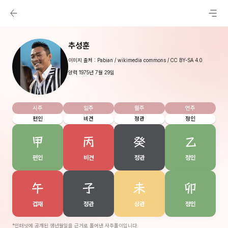
추성훈
이미지 출처 : Pabian / wikimedia commons / CC BY-SA 4.0
양력 1975년 7월 29일
시주
일주
월주
연주
편인
비견
정관
정인
甲
丙
癸
乙
편인
비견
정관
정인
午
子
未
卯
겁재
정관
상관
정인
*인터넷에 공개된 생년월일을 근거로 풀어낸 사주풀이입니다.